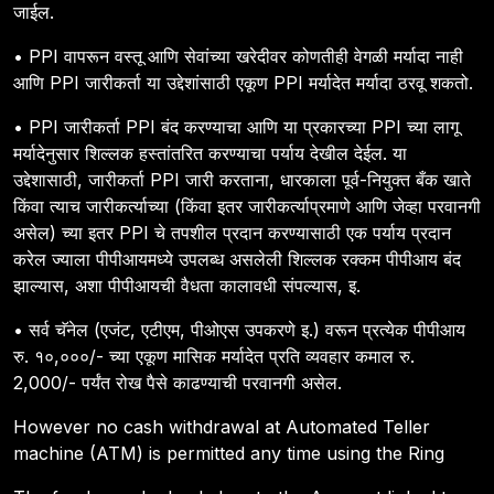
जाईल.
• PPI वापरून वस्तू आणि सेवांच्या खरेदीवर कोणतीही वेगळी मर्यादा नाही
आणि PPI जारीकर्ता या उद्देशांसाठी एकूण PPI मर्यादेत मर्यादा ठरवू शकतो.
• PPI जारीकर्ता PPI बंद करण्याचा आणि या प्रकारच्या PPI च्या लागू
मर्यादेनुसार शिल्लक हस्तांतरित करण्याचा पर्याय देखील देईल. या
उद्देशासाठी, जारीकर्ता PPI जारी करताना, धारकाला पूर्व-नियुक्त बँक खाते
किंवा त्याच जारीकर्त्याच्या (किंवा इतर जारीकर्त्याप्रमाणे आणि जेव्हा परवानगी
असेल) च्या इतर PPI चे तपशील प्रदान करण्यासाठी एक पर्याय प्रदान
करेल ज्याला पीपीआयमध्ये उपलब्ध असलेली शिल्लक रक्कम पीपीआय बंद
झाल्यास, अशा पीपीआयची वैधता कालावधी संपल्यास, इ.
• सर्व चॅनेल (एजंट, एटीएम, पीओएस उपकरणे इ.) वरून प्रत्येक पीपीआय
रु. १०,०००/- च्या एकूण मासिक मर्यादेत प्रति व्यवहार कमाल रु.
2,000/- पर्यंत रोख पैसे काढण्याची परवानगी असेल.
However no cash withdrawal at Automated Teller
machine (ATM) is permitted any time using the Ring