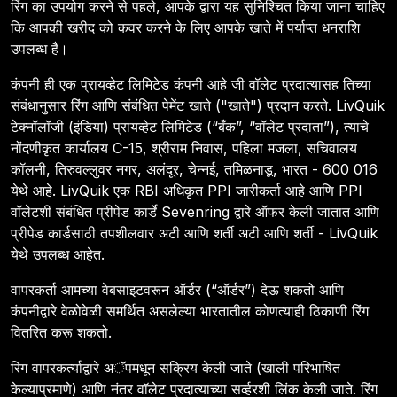
रिंग का उपयोग करने से पहले, आपके द्वारा यह सुनिश्चित किया जाना चाहिए
कि आपकी खरीद को कवर करने के लिए आपके खाते में पर्याप्त धनराशि
उपलब्ध है।
कंपनी ही एक प्रायव्हेट लिमिटेड कंपनी आहे जी वॉलेट प्रदात्यासह तिच्या
संबंधानुसार रिंग आणि संबंधित पेमेंट खाते ("खाते") प्रदान करते. LivQuik
टेक्नॉलॉजी (इंडिया) प्रायव्हेट लिमिटेड (“बँक”, “वॉलेट प्रदाता”), त्याचे
नोंदणीकृत कार्यालय C-15, श्रीराम निवास, पहिला मजला, सचिवालय
कॉलनी, तिरुवल्लुवर नगर, अलंदूर, चेन्नई, तमिळनाडू, भारत - 600 016
येथे आहे. LivQuik एक RBI अधिकृत PPI जारीकर्ता आहे आणि PPI
वॉलेटशी संबंधित प्रीपेड कार्डे Sevenring द्वारे ऑफर केली जातात आणि
प्रीपेड कार्डसाठी तपशीलवार अटी आणि शर्ती अटी आणि शर्ती - LivQuik
येथे उपलब्ध आहेत.
वापरकर्ता आमच्या वेबसाइटवरून ऑर्डर (“ऑर्डर”) देऊ शकतो आणि
कंपनीद्वारे वेळोवेळी समर्थित असलेल्या भारतातील कोणत्याही ठिकाणी रिंग
वितरित करू शकतो.
रिंग वापरकर्त्याद्वारे अॅपमधून सक्रिय केली जाते (खाली परिभाषित
केल्याप्रमाणे) आणि नंतर वॉलेट प्रदात्याच्या सर्व्हरशी लिंक केली जाते. रिंग