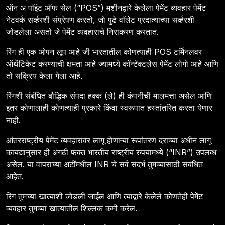
ऑन अ पॉइंट ऑफ सेल (“POS”) मशीनद्वारे केलेला पेमेंट व्यवहार पेमेंट
नेटवर्क सर्व्हरशी संप्रेषण करतो, जो पुढे वॉलेट प्रदात्याच्या सर्व्हरशी
जोडलेला असतो जे पेमेंट व्यवहाराचे निराकरण करतात.
रिंग ही एक ओपन लूप आहे जी भारतातील कोणत्याही POS टर्मिनलवर
ऑथेंटिकेट करण्याची क्षमता आहे ज्यामध्ये कॉन्टॅक्टलेस पेमेंट लोगो आहे आणि
तो सक्रिय केला गेला आहे.
रिंगशी संबंधित बौद्धिक संपदा हक्क (ले) ही कंपनीची मालमत्ता असेल आणि
इतर कोणालाही कोणत्याही प्रकारे किंवा स्वरूपात हस्तांतरित करता येणार
नाही.
आंतरराष्ट्रीय पेमेंट व्यवहारांवर लागू होणाऱ्या रूपांतरण दराच्या अधीन लागू
कायद्यानुसार ही अंगठी फक्त भारतीय राष्ट्रीय रुपयामध्ये (“INR”) उपलब्ध
असेल. या वापराच्या अटींमधील INR चे सर्व संदर्भ तुमच्यासाठी संबंधित
आहेत.
रिंग तुमच्या खात्याशी जोडली जाईल आणि त्याद्वारे केलेले कोणतेही पेमेंट
व्यवहार तुमच्या खात्यातील शिल्लक कमी करेल.