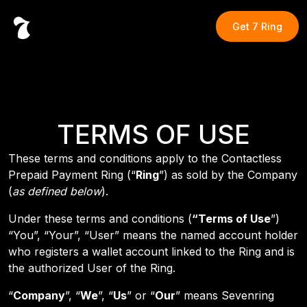
Get
7 Ring
TERMS OF USE
These terms and conditions apply to the Contactless
Prepaid Payment Ring (“
Ring
”) as sold by the Company
(
as defined below
).
Under these terms and conditions (
“Terms of Use
”)
“You”, “Your”, “User” means the named account holder
who registers a wallet account linked to the Ring and is
the authorized User of the Ring.
“
Company
”, “
We
”, “
Us
” or “
Our
” means Sevenring