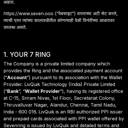
आहात.
https://www.seven.ooo (“वेबसाइट”) वापराच्या अटी सेट करते,
त्याची प्रत त्यांच्या कालावधीतील कोणत्याही वेळी विनंतीच्या आधारावर
उपलब्ध असते.
1. YOUR 7 RING
The Company is a private limited company which
provides the Ring and the associated payment account
(“
Account
”) pursuant to its association with the Wallet
Provider. LivQuik Technology (India) Private Limited
(“
Bank
”, “
Wallet Provider
”), having its registered office
at C-15, Sriram Nivas, 1st Floor, Secretariat Colony,
Thiruvalluvar Nagar, Alandur, Chennai, Tamil Nadu,
India - 600 016. LivQuik is an RBI authorized PPI issuer
and prepaid cards associated with PPI wallet offered by
Sevenring is issued by LivQuik and detailed terms and