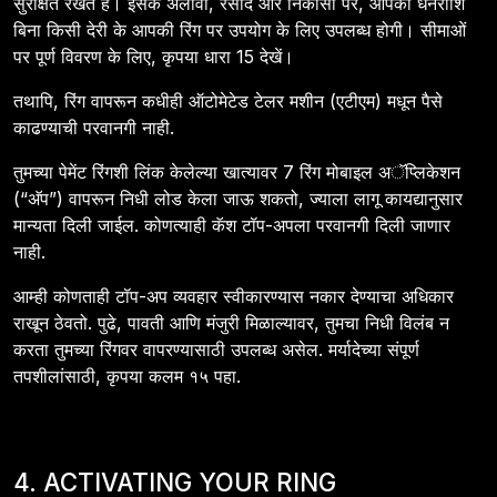
सुरक्षित रखते हैं। इसके अलावा, रसीद और निकासी पर, आपकी धनराशि
बिना किसी देरी के आपकी रिंग पर उपयोग के लिए उपलब्ध होगी। सीमाओं
पर पूर्ण विवरण के लिए, कृपया धारा 15 देखें।
तथापि, रिंग वापरून कधीही ऑटोमेटेड टेलर मशीन (एटीएम) मधून पैसे
काढण्याची परवानगी नाही.
तुमच्या पेमेंट रिंगशी लिंक केलेल्या खात्यावर 7 रिंग मोबाइल अॅप्लिकेशन
(“अ‍ॅप”) वापरून निधी लोड केला जाऊ शकतो, ज्याला लागू कायद्यानुसार
मान्यता दिली जाईल. कोणत्याही कॅश टॉप-अपला परवानगी दिली जाणार
नाही.
आम्ही कोणताही टॉप-अप व्यवहार स्वीकारण्यास नकार देण्याचा अधिकार
राखून ठेवतो. पुढे, पावती आणि मंजुरी मिळाल्यावर, तुमचा निधी विलंब न
करता तुमच्या रिंगवर वापरण्यासाठी उपलब्ध असेल. मर्यादेच्या संपूर्ण
तपशीलांसाठी, कृपया कलम १५ पहा.
4. ACTIVATING YOUR RING