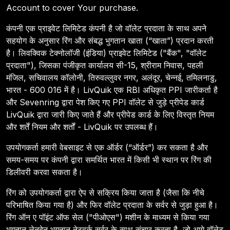
Account to cover Your purchase.
कंपनी एक प्राइवेट लिमिटेड कंपनी है जो वॉलेट प्रदाता के साथ अपने
सहयोग के अनुसार रिंग और संबद्ध भुगतान खाता (“खाता”) प्रदान करती
है। लिवक्विक टेक्नोलॉजी (इंडिया) प्राइवेट लिमिटेड ("बैंक", "वॉलेट
प्रदाता"), जिसका पंजीकृत कार्यालय सी-15, श्रीराम निवास, पहली
मंजिल, सचिवालय कॉलोनी, तिरुवल्लुवर नगर, अलंदूर, चेन्नई, तमिलनाडु,
भारत - 600 016 में है। LivQuik एक RBI अधिकृत PPI जारीकर्ता है
और Sevenring द्वारा पेश किए गए PPI वॉलेट से जुड़े प्रीपेड कार्ड
LivQuik द्वारा जारी किए जाते हैं और प्रीपेड कार्ड के लिए विस्तृत नियम
और शर्तें नियम और शर्तों - LivQuik पर उपलब्ध हैं।
उपयोगकर्ता हमारी वेबसाइट से एक ऑर्डर (“ऑर्डर”) कर सकता है और
समय-समय पर कंपनी द्वारा समर्थित भारत में किसी भी स्थान पर रिंग की
डिलीवरी करवा सकता है।
रिंग को उपयोगकर्ता द्वारा ऐप से सक्रिय किया जाता है (जैसा कि नीचे
परिभाषित किया गया है) और फिर वॉलेट प्रदाता के सर्वर से जुड़ा हुआ है।
रिंग ऑन ए पॉइंट ऑफ सेल ("पीओएस") मशीन के माध्यम से किया गया
भुगतान लेनदेन भुगतान नेटवर्क सर्वर के साथ संचार करता है, जो आगे वॉलेट