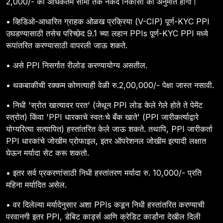
2,000/- की अधिकतम सीमा तक नकद निकासी की अनुमति होगी।
• व्हिडिओ-आधारित ग्राहक ओळख प्रक्रिया (V-CIP) पूर्ण-KYC PPI
उघडण्यासाठी तसेच परिच्छेद 9.1 च्या लहान PPIs पूर्ण-KYC PPI मध्ये
रूपांतरित करण्यासाठी वापरली जाऊ शकते.
• असे PPI निसर्गात रीलोड करण्यायोग्य असतील.
• थकबाकीची रक्कम कोणत्याही वेळी रु.2,00,000/- पेक्षा जास्त नसावी.
• निधी 'स्रोत खात्यावर परत' (जेथून PPI लोड केले गेले होते ते पेमेंट
स्त्रोत) किंवा 'PPI धारकाचे स्वतःचे बँक खाते' (PPI जारीकर्त्याद्वारे
योग्यरित्या सत्यापित) हस्तांतरित केले जाऊ शकते. तथापि, PPI जारीकर्ता
PPI धारकांचे जोखीम प्रोफाइल, इतर ऑपरेशनल जोखीम इत्यादी लक्षात
घेऊन मर्यादा सेट करू शकतो.
• इतर सर्व प्रकरणांसाठी निधी हस्तांतरण मर्यादा रु. 10,000/- प्रति
महिना मर्यादित असेल.
• वर दिलेल्या मर्यादेनुसार अशा PPIs कडून निधी हस्तांतरित करण्याची
परवानगी इतर PPI, डेबिट कार्ड्स आणि क्रेडिट कार्डांना देखील दिली