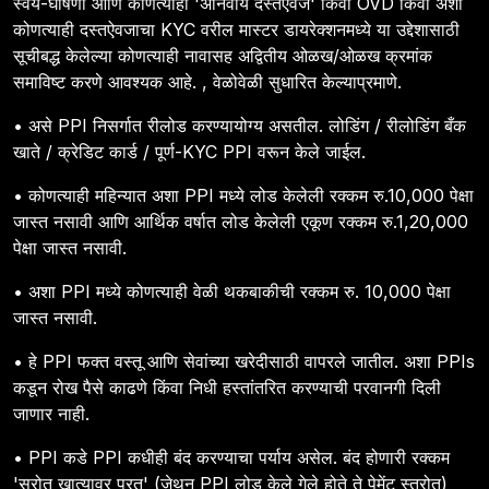
स्वयं-घोषणा आणि कोणत्याही 'अनिवार्य दस्तऐवज' किंवा OVD किंवा अशा
कोणत्याही दस्तऐवजाचा KYC वरील मास्टर डायरेक्शनमध्ये या उद्देशासाठी
सूचीबद्ध केलेल्या कोणत्याही नावासह अद्वितीय ओळख/ओळख क्रमांक
समाविष्ट करणे आवश्यक आहे. , वेळोवेळी सुधारित केल्याप्रमाणे.
• असे PPI निसर्गात रीलोड करण्यायोग्य असतील. लोडिंग / रीलोडिंग बँक
खाते / क्रेडिट कार्ड / पूर्ण-KYC PPI वरून केले जाईल.
• कोणत्याही महिन्यात अशा PPI मध्ये लोड केलेली रक्कम रु.10,000 पेक्षा
जास्त नसावी आणि आर्थिक वर्षात लोड केलेली एकूण रक्कम रु.1,20,000
पेक्षा जास्त नसावी.
• अशा PPI मध्ये कोणत्याही वेळी थकबाकीची रक्कम रु. 10,000 पेक्षा
जास्त नसावी.
• हे PPI फक्त वस्तू आणि सेवांच्या खरेदीसाठी वापरले जातील. अशा PPIs
कडून रोख पैसे काढणे किंवा निधी हस्तांतरित करण्याची परवानगी दिली
जाणार नाही.
• PPI कडे PPI कधीही बंद करण्याचा पर्याय असेल. बंद होणारी रक्कम
'स्रोत खात्यावर परत' (जेथून PPI लोड केले गेले होते ते पेमेंट स्त्रोत)